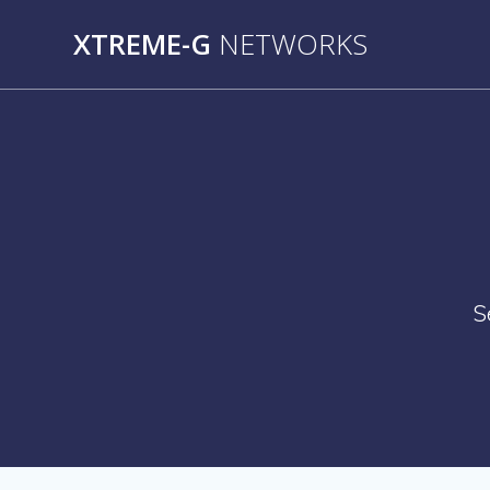
Saltar
XTREME-G
NETWORKS
al
contenido
S