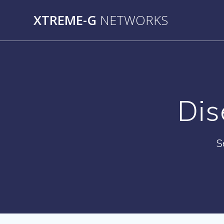
Saltar
XTREME-G
NETWORKS
al
contenido
Dis
S